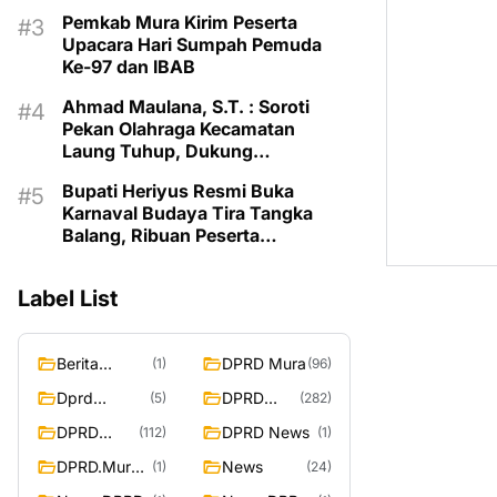
Balang 2026
Pemkab Mura Kirim Peserta
Upacara Hari Sumpah Pemuda
Ke-97 dan IBAB
Ahmad Maulana, S.T. : Soroti
Pekan Olahraga Kecamatan
Laung Tuhup, Dukung
Pembinaan Atlet dan Desain
Bupati Heriyus Resmi Buka
Olahraga Daerah
Karnaval Budaya Tira Tangka
Balang, Ribuan Peserta
Semarakkan HUT Murung Raya
Label List
Berita
DPRD Mura
(1)
(96)
Murung
Dprd
DPRD
(5)
(282)
Raya
Murung
Murung
DPRD
DPRD News
(112)
(1)
Raya
Raya
MURUNG
DPRD.Murun
News
(1)
(24)
RAYA
g Raya