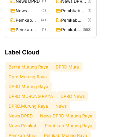
News DPRD
News DPRD
(1)
(1)
Murung
News
Pembkab
(2)
(1)
Raya
Pemkab
Murung
Pemkab
Pemkab
(4)
(1)
Raya
Mura
Muring Raya
Pemkab
Pemkab
(1)
(553)
Murung Rata
Murung
Raya
Label Cloud
Berita Murung Raya
DPRD Mura
Dprd Murung Raya
DPRD Murung Raya
DPRD MURUNG RAYA
DPRD News
DPRD.Murung Raya
News
News DPRD
News DPRD Murung Raya
News Pemkab
Pembkab Murung Raya
Pemkab Mura
Pemkab Muring Raya