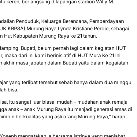
u keren, berlangsung dilapangan stadion Willy M.
gendalian Penduduk, Keluarga Berencana, Pemberdayaan
K KBP3A) Murung Raya Lynda Kristiane Perdie, sebagai
an Hut Kabupaten Murung Raya ke 21 tahun.
ndampingi Bupati, belum pernah lagi dalam kegiatan HUT
maka dari ini kami berinisiatif di HUT Mura Ke 21 Ini
n akhir masa jabatan dalam Bupati yaitu dalam kegaiatan
elajar yang terlibat tersebut sebab hanya dalam dua minggu
ah bisa.
isa, itu sangat luar biasa, mudah – mudahan anak remaja
ngga anak – anak Murung Raya itu menjadi generasi emas di
mimpin berkualitas yang asli orang Murung Raya,” harap
 Yoseph mengatakan ia bersama istrinya yang menjabat