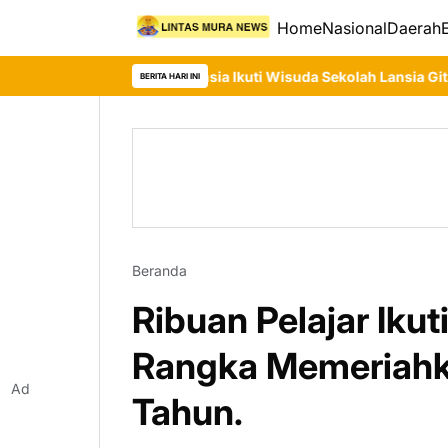
Home
Nasional
Daerah
55 Lansia Ikuti Wisuda Sekolah Lansia Gita Uluh Itah, DP3APP
BERITA HARI INI
Beranda
Ribuan Pelajar Ik
Rangka Memeriahk
Ad
Tahun.