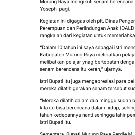
Murung Raya mengikuti senam berencana it
Yoseph pagi.
Kegiatan ini digagas oleh plt. Dinas Pen
Perempuan dan Perlindungan Anak (DALDU
rangkaian dari kegiatan untuk memeriahk
“Dalam 10 tahun ini saya sebagai istri me
Kabupaten Murung Raya melibatkan pelajar, 
melibatkan pelajar ynag bertepatan denga
senam berencana itu keren,” ujarnya.
Istri Bupati itu juga mengapresiasi para p
mereka dilatih gerakan senam tersebut sud
“Mereka dilatih dalam dua minggu sudah b
kita itu bisa berencana dalam hidup, sehi
tahun kedepannya nanti sehingga lahir pe
istri Bupati itu.
Sementara, Bupati Murung Raya Perdie M.