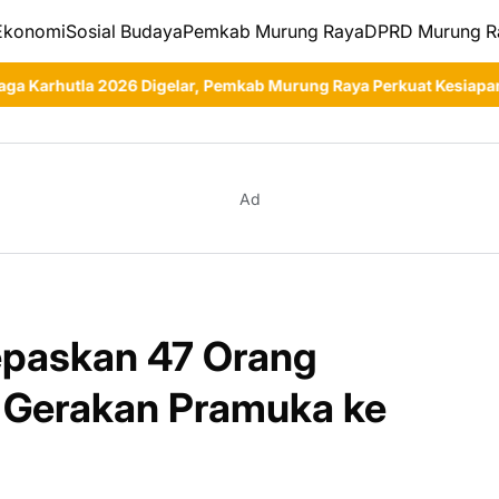
Ekonomi
Sosial Budaya
Pemkab Murung Raya
DPRD Murung R
r, Pemkab Murung Raya Perkuat Kesiapan Hadapi Musim Kemarau
Ad
paskan 47 Orang
 Gerakan Pramuka ke