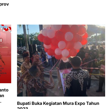
prov
anto
an
Bupati Buka Kegiatan Mura Expo Tahun
ya.
2023