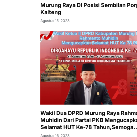
Murung Raya Di Posisi Sembilan Por
Kalteng
Agustus 15, 2023
Wakil Dua DPRD Murung Raya Rahm
Muhidin Dari Partai PKB Mengucapk
Selamat HUT Ke-78 Tahun,Semoga
Indonesia Lebih Baik Lagi Kedepann
Agustus 16, 2023