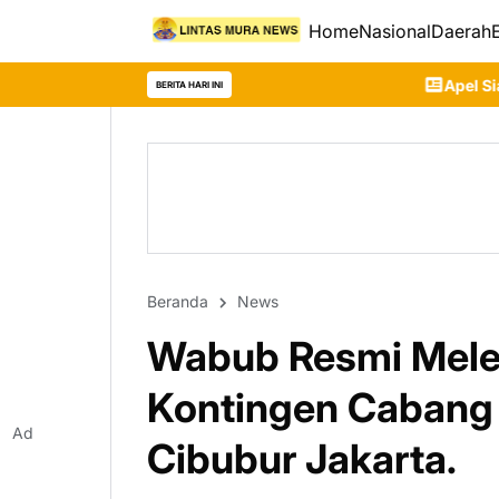
Home
Nasional
Daerah
Apel Siaga Karhutla 2026 Digela
BERITA HARI INI
Beranda
News
Wabub Resmi Mele
Kontingen Cabang
Ad
Cibubur Jakarta.