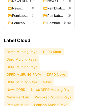
News DPRD
News DPRD
(1)
(1)
Murung
News
Pembkab
(2)
(1)
Raya
Pemkab
Murung
Pemkab
Pemkab
(4)
(1)
Raya
Mura
Muring Raya
Pemkab
Pemkab
(1)
(556)
Murung Rata
Murung
Raya
Label Cloud
Berita Murung Raya
DPRD Mura
Dprd Murung Raya
DPRD Murung Raya
DPRD MURUNG RAYA
DPRD News
DPRD.Murung Raya
News
News DPRD
News DPRD Murung Raya
News Pemkab
Pembkab Murung Raya
Pemkab Mura
Pemkab Muring Raya