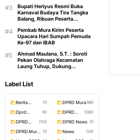
Balang 2026
Bupati Heriyus Resmi Buka
Karnaval Budaya Tira Tangka
Balang, Ribuan Peserta
Semarakkan HUT Murung Raya
Pemkab Mura Kirim Peserta
Upacara Hari Sumpah Pemuda
Ke-97 dan IBAB
Ahmad Maulana, S.T. : Soroti
Pekan Olahraga Kecamatan
Laung Tuhup, Dukung
Pembinaan Atlet dan Desain
Olahraga Daerah
Label List
Berita
DPRD Mura
(1)
(96)
Murung
Dprd
DPRD
(5)
(282)
Raya
Murung
Murung
DPRD
DPRD News
(112)
(1)
Raya
Raya
MURUNG
DPRD.Murun
News
(1)
(24)
RAYA
g Raya