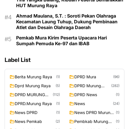
HUT Murung Raya
Ahmad Maulana, S.T. : Soroti Pekan Olahraga
Kecamatan Laung Tuhup, Dukung Pembinaan
Atlet dan Desain Olahraga Daerah
Pemkab Mura Kirim Peserta Upacara Hari
Sumpah Pemuda Ke-97 dan IBAB
Label List
Berita Murung Raya
DPRD Mura
(1)
(96)
Dprd Murung Raya
DPRD Murung
(5)
(282)
Raya
DPRD MURUNG
DPRD News
(112)
(1)
RAYA
DPRD.Murung Raya
News
(1)
(24)
News DPRD
News DPRD Murung
(1)
(1)
Raya
News Pemkab
Pembkab Murung
(2)
(1)
Raya