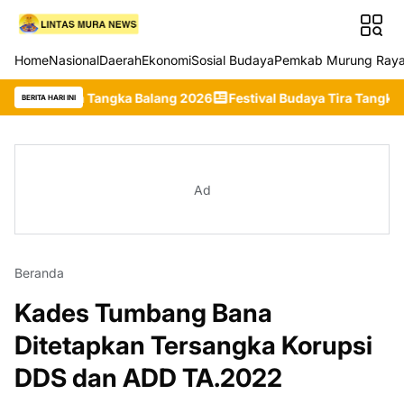
Home
Nasional
Daerah
Ekonomi
Sosial Budaya
Pemkab Murung Ray
ra Tangka Balang 2026
Festival Budaya Tira Tangka Balang 2026
BERITA HARI INI
Ad
Beranda
Kades Tumbang Bana
Ditetapkan Tersangka Korupsi
DDS dan ADD TA.2022