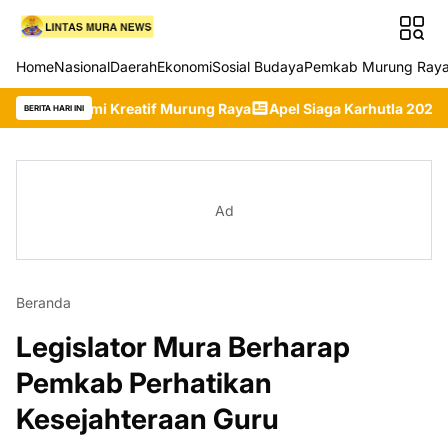
Home
Nasional
Daerah
Ekonomi
Sosial Budaya
Pemkab Murung Ray
omi Kreatif Murung Raya
Apel Siaga Karhutla 2026 Digelar, P
BERITA HARI INI
Ad
Beranda
Legislator Mura Berharap
Pemkab Perhatikan
Kesejahteraan Guru