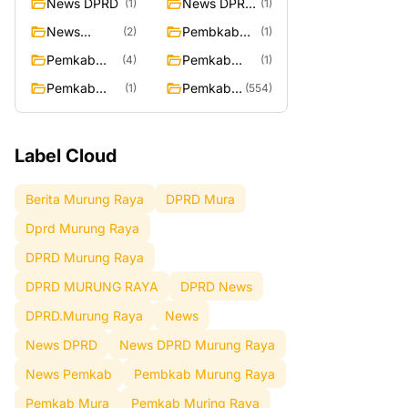
News DPRD
News DPRD
(1)
(1)
Murung
News
Pembkab
(2)
(1)
Raya
Pemkab
Murung
Pemkab
Pemkab
(4)
(1)
Raya
Mura
Muring Raya
Pemkab
Pemkab
(1)
(554)
Murung Rata
Murung
Raya
Label Cloud
Berita Murung Raya
DPRD Mura
Dprd Murung Raya
DPRD Murung Raya
DPRD MURUNG RAYA
DPRD News
DPRD.Murung Raya
News
News DPRD
News DPRD Murung Raya
News Pemkab
Pembkab Murung Raya
Pemkab Mura
Pemkab Muring Raya