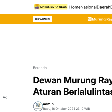
Home
Nasional
Daerah
Murung Raya Resmi Tetapkan Sia
BERITA HARI INI
Beranda
Dewan Murung Ray
Aturan Berlalulinta
Ad
admin
Rabu, 16 Oktober 2024 23:10 WIB