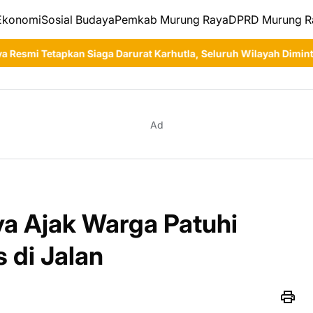
Ekonomi
Sosial Budaya
Pemkab Murung Raya
DPRD Murung R
ga Darurat Karhutla, Seluruh Wilayah Diminta Tingkatkan Kewas
Ad
a Ajak Warga Patuhi
s di Jalan