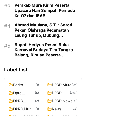
Balang 2026
Pemkab Mura Kirim Peserta
Upacara Hari Sumpah Pemuda
Ke-97 dan IBAB
Ahmad Maulana, S.T. : Soroti
Pekan Olahraga Kecamatan
Laung Tuhup, Dukung
Pembinaan Atlet dan Desain
Bupati Heriyus Resmi Buka
Olahraga Daerah
Karnaval Budaya Tira Tangka
Balang, Ribuan Peserta
Semarakkan HUT Murung Raya
Label List
Berita
DPRD Mura
(1)
(96)
Murung
Dprd
DPRD
(5)
(282)
Raya
Murung
Murung
DPRD
DPRD News
(112)
(1)
Raya
Raya
MURUNG
DPRD.Murun
News
(1)
(24)
RAYA
g Raya