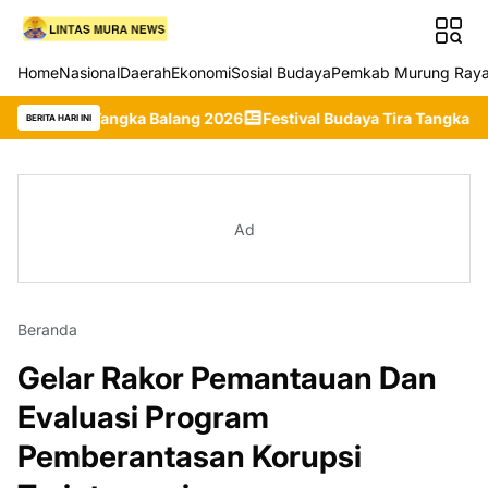
Home
Nasional
Daerah
Ekonomi
Sosial Budaya
Pemkab Murung Ray
Tangka Balang 2026
Festival Budaya Tira Tangka Balang 2026 Re
BERITA HARI INI
Ad
Beranda
Gelar Rakor Pemantauan Dan
Evaluasi Program
Pemberantasan Korupsi