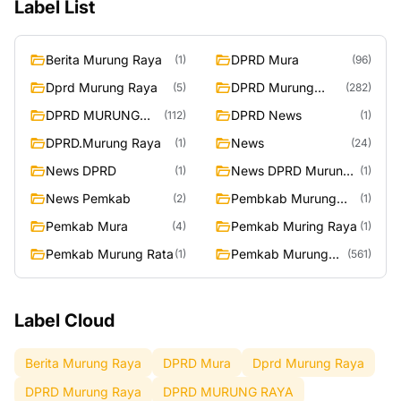
Label List
Berita Murung Raya
DPRD Mura
(1)
(96)
Dprd Murung Raya
DPRD Murung
(5)
(282)
Raya
DPRD MURUNG
DPRD News
(112)
(1)
RAYA
DPRD.Murung Raya
News
(1)
(24)
News DPRD
News DPRD Murung
(1)
(1)
Raya
News Pemkab
Pembkab Murung
(2)
(1)
Raya
Pemkab Mura
Pemkab Muring Raya
(4)
(1)
Pemkab Murung Rata
Pemkab Murung
(1)
(561)
Raya
Label Cloud
Berita Murung Raya
DPRD Mura
Dprd Murung Raya
DPRD Murung Raya
DPRD MURUNG RAYA