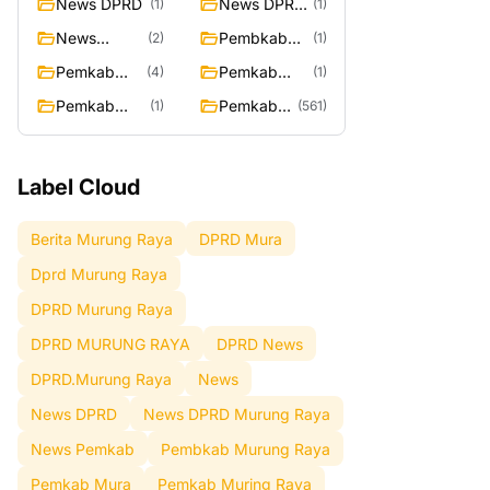
News DPRD
News DPRD
(1)
(1)
Murung
News
Pembkab
(2)
(1)
Raya
Pemkab
Murung
Pemkab
Pemkab
(4)
(1)
Raya
Mura
Muring Raya
Pemkab
Pemkab
(1)
(561)
Murung Rata
Murung
Raya
Label Cloud
Berita Murung Raya
DPRD Mura
Dprd Murung Raya
DPRD Murung Raya
DPRD MURUNG RAYA
DPRD News
DPRD.Murung Raya
News
News DPRD
News DPRD Murung Raya
News Pemkab
Pembkab Murung Raya
Pemkab Mura
Pemkab Muring Raya