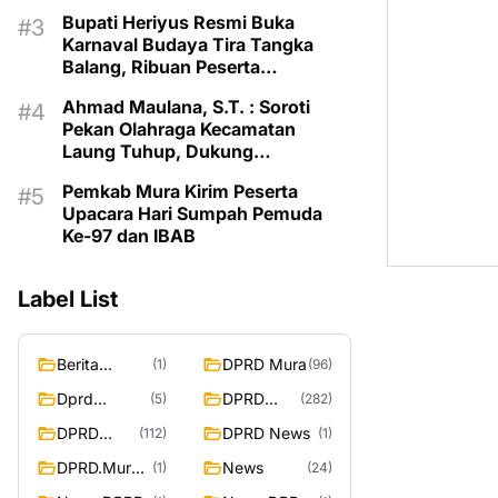
Balang 2026
Bupati Heriyus Resmi Buka
Karnaval Budaya Tira Tangka
Balang, Ribuan Peserta
Semarakkan HUT Murung Raya
Ahmad Maulana, S.T. : Soroti
Pekan Olahraga Kecamatan
Laung Tuhup, Dukung
Pembinaan Atlet dan Desain
Pemkab Mura Kirim Peserta
Olahraga Daerah
Upacara Hari Sumpah Pemuda
Ke-97 dan IBAB
Label List
Berita
DPRD Mura
(1)
(96)
Murung
Dprd
DPRD
(5)
(282)
Raya
Murung
Murung
DPRD
DPRD News
(112)
(1)
Raya
Raya
MURUNG
DPRD.Murun
News
(1)
(24)
RAYA
g Raya