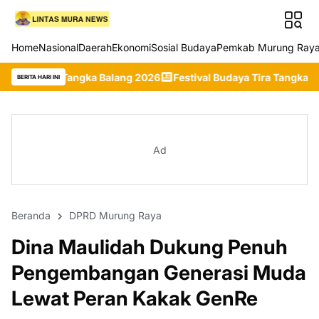
Home
Nasional
Daerah
Ekonomi
Sosial Budaya
Pemkab Murung Ray
ngka Balang 2026
Festival Budaya Tira Tangka Balang 2026 Resmi
BERITA HARI INI
Ad
Beranda
DPRD Murung Raya
Dina Maulidah Dukung Penuh
Pengembangan Generasi Muda
Lewat Peran Kakak GenRe