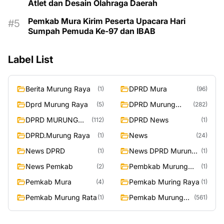
Atlet dan Desain Olahraga Daerah
Pemkab Mura Kirim Peserta Upacara Hari
Sumpah Pemuda Ke-97 dan IBAB
Label List
Berita Murung Raya
DPRD Mura
(1)
(96)
Dprd Murung Raya
DPRD Murung
(5)
(282)
Raya
DPRD MURUNG
DPRD News
(112)
(1)
RAYA
DPRD.Murung Raya
News
(1)
(24)
News DPRD
News DPRD Murung
(1)
(1)
Raya
News Pemkab
Pembkab Murung
(2)
(1)
Raya
Pemkab Mura
Pemkab Muring Raya
(4)
(1)
Pemkab Murung Rata
Pemkab Murung
(1)
(561)
Raya