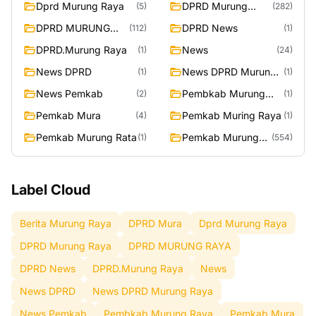
Dprd Murung Raya
DPRD Murung
(5)
(282)
Raya
DPRD MURUNG
DPRD News
(112)
(1)
RAYA
DPRD.Murung Raya
News
(1)
(24)
News DPRD
News DPRD Murung
(1)
(1)
Raya
News Pemkab
Pembkab Murung
(2)
(1)
Raya
Pemkab Mura
Pemkab Muring Raya
(4)
(1)
Pemkab Murung Rata
Pemkab Murung
(1)
(554)
Raya
Label Cloud
Berita Murung Raya
DPRD Mura
Dprd Murung Raya
DPRD Murung Raya
DPRD MURUNG RAYA
DPRD News
DPRD.Murung Raya
News
News DPRD
News DPRD Murung Raya
News Pemkab
Pembkab Murung Raya
Pemkab Mura