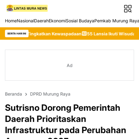
Home
Nasional
Daerah
Ekonomi
Sosial Budaya
Pemkab Murung Ray
gkatkan Kewaspadaan
55 Lansia Ikuti Wisuda Sekolah Lansia Git
BERITA HARI INI
Ad
Beranda
DPRD Murung Raya
Sutrisno Dorong Pemerintah
Daerah Prioritaskan
Infrastruktur pada Perubahan