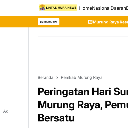
Home
Nasional
Daerah
Murung Raya Resmi Tetapkan Siaga Darurat
BERITA HARI INI
Beranda
Pemkab Murung Raya
Peringatan Hari S
Murung Raya, Pemu
Ad
Bersatu