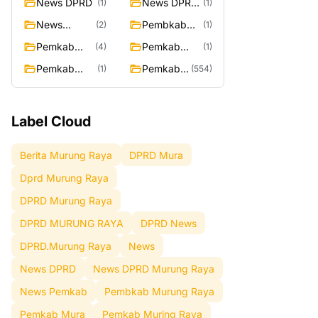
News DPRD
News DPRD
(1)
(1)
Murung
News
Pembkab
(2)
(1)
Raya
Pemkab
Murung
Pemkab
Pemkab
(4)
(1)
Raya
Mura
Muring Raya
Pemkab
Pemkab
(1)
(554)
Murung Rata
Murung
Raya
Label Cloud
Berita Murung Raya
DPRD Mura
Dprd Murung Raya
DPRD Murung Raya
DPRD MURUNG RAYA
DPRD News
DPRD.Murung Raya
News
News DPRD
News DPRD Murung Raya
News Pemkab
Pembkab Murung Raya
Pemkab Mura
Pemkab Muring Raya