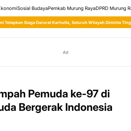
Ekonomi
Sosial Budaya
Pemkab Murung Raya
DPRD Murung R
 Karhutla, Seluruh Wilayah Diminta Tingkatkan Kewaspadaan
5
Ad
umpah Pemuda ke-97 di
da Bergerak Indonesia