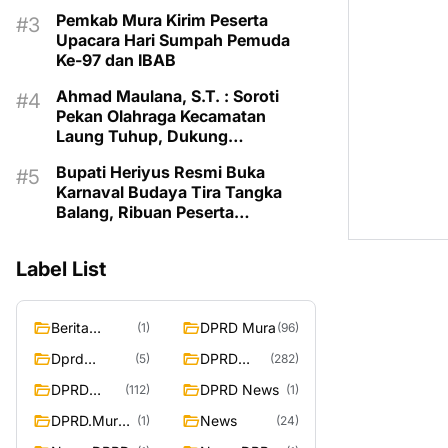
Balang 2026
Pemkab Mura Kirim Peserta
Upacara Hari Sumpah Pemuda
Ke-97 dan IBAB
Ahmad Maulana, S.T. : Soroti
Pekan Olahraga Kecamatan
Laung Tuhup, Dukung
Pembinaan Atlet dan Desain
Bupati Heriyus Resmi Buka
Olahraga Daerah
Karnaval Budaya Tira Tangka
Balang, Ribuan Peserta
Semarakkan HUT Murung Raya
Label List
Berita
DPRD Mura
(1)
(96)
Murung
Dprd
DPRD
(5)
(282)
Raya
Murung
Murung
DPRD
DPRD News
(112)
(1)
Raya
Raya
MURUNG
DPRD.Murun
News
(1)
(24)
RAYA
g Raya