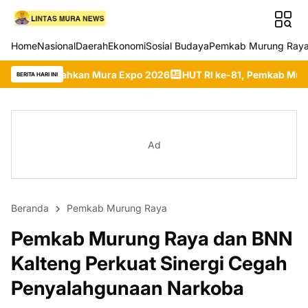
Home
Nasional
Daerah
Ekonomi
Sosial Budaya
Pemkab Murung Ray
an Mura Expo 2026
HUT RI ke-81, Pemkab Murung Raya Dorong K
BERITA HARI INI
Ad
Beranda
Pemkab Murung Raya
Pemkab Murung Raya dan BNN
Kalteng Perkuat Sinergi Cegah
Penyalahgunaan Narkoba