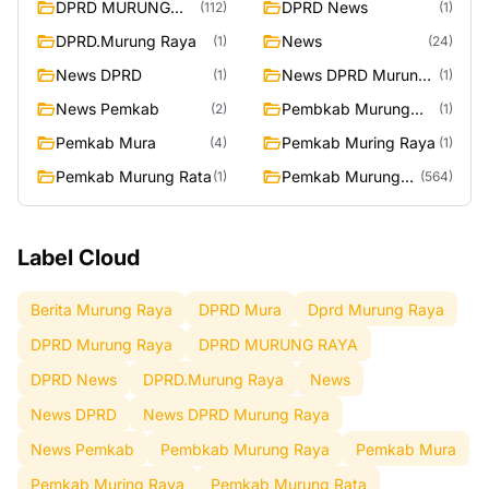
DPRD MURUNG
DPRD News
(112)
(1)
RAYA
DPRD.Murung Raya
News
(1)
(24)
News DPRD
News DPRD Murung
(1)
(1)
Raya
News Pemkab
Pembkab Murung
(2)
(1)
Raya
Pemkab Mura
Pemkab Muring Raya
(4)
(1)
Pemkab Murung Rata
Pemkab Murung
(1)
(564)
Raya
Label Cloud
Berita Murung Raya
DPRD Mura
Dprd Murung Raya
DPRD Murung Raya
DPRD MURUNG RAYA
DPRD News
DPRD.Murung Raya
News
News DPRD
News DPRD Murung Raya
News Pemkab
Pembkab Murung Raya
Pemkab Mura
Pemkab Muring Raya
Pemkab Murung Rata