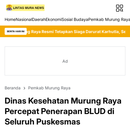
Home
Nasional
Daerah
Ekonomi
Sosial Budaya
Pemkab Murung Ray
ya Resmi Tetapkan Siaga Darurat Karhutla, Seluruh Wilayah Dim
BERITA HARI INI
Ad
Beranda
Pemkab Murung Raya
Dinas Kesehatan Murung Raya
Percepat Penerapan BLUD di
Seluruh Puskesmas