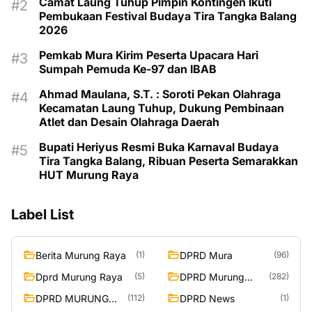
Camat Laung Tuhup Pimpin Kontingen Ikuti
Pembukaan Festival Budaya Tira Tangka Balang
2026
Pemkab Mura Kirim Peserta Upacara Hari
Sumpah Pemuda Ke-97 dan IBAB
Ahmad Maulana, S.T. : Soroti Pekan Olahraga
Kecamatan Laung Tuhup, Dukung Pembinaan
Atlet dan Desain Olahraga Daerah
Bupati Heriyus Resmi Buka Karnaval Budaya
Tira Tangka Balang, Ribuan Peserta Semarakkan
HUT Murung Raya
Label List
Berita Murung Raya
DPRD Mura
(1)
(96)
Dprd Murung Raya
DPRD Murung
(5)
(282)
Raya
DPRD MURUNG
DPRD News
(112)
(1)