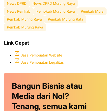
News DPRD
News DPRD Murung Raya
News Pemkab
Pembkab Murung Raya
Pemkab Mura
Pemkab Muring Raya
Pemkab Murung Rata
Pemkab Murung Raya
Link Cepat
Jasa Pembuatan Website
Jasa Pembuatan Legalitas
Bangun Bisnis atau
Media dari Nol?
Tenang, semua kami