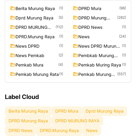
Berita Murung Raya
DPRD Mura
(1)
(96)
Dprd Murung Raya
DPRD Murung
(5)
(282)
Raya
DPRD MURUNG
DPRD News
(112)
(1)
RAYA
DPRD.Murung Raya
News
(1)
(24)
News DPRD
News DPRD Murung
(1)
(1)
Raya
News Pemkab
Pembkab Murung
(2)
(1)
Raya
Pemkab Mura
Pemkab Muring Raya
(4)
(1)
Pemkab Murung Rata
Pemkab Murung
(1)
(557)
Raya
Label Cloud
Berita Murung Raya
DPRD Mura
Dprd Murung Raya
DPRD Murung Raya
DPRD MURUNG RAYA
DPRD News
DPRD.Murung Raya
News