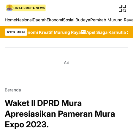
Home
Nasional
Daerah
Ekonomi
Sosial Budaya
Pemkab Murung Ray
konomi Kreatif Murung Raya
Apel Siaga Karhutla 2026 Digelar
BERITA HARI INI
Ad
Beranda
Waket II DPRD Mura
Apresiasikan Pameran Mura
Expo 2023.