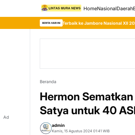
Home
Nasional
Daerah
ntingen Terbaik ke Jambore Nasional XII 2026
Murung Raya Re
BERITA HARI INI
Beranda
Hermon Sematkan 
Satya untuk 40 A
Ad
admin
Kamis, 15 Agustus 2024 01:41 WIB