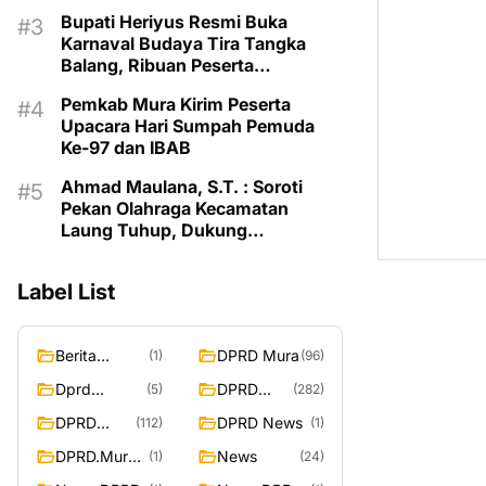
Balang 2026
Bupati Heriyus Resmi Buka
Karnaval Budaya Tira Tangka
Balang, Ribuan Peserta
Semarakkan HUT Murung Raya
Pemkab Mura Kirim Peserta
Upacara Hari Sumpah Pemuda
Ke-97 dan IBAB
Ahmad Maulana, S.T. : Soroti
Pekan Olahraga Kecamatan
Laung Tuhup, Dukung
Pembinaan Atlet dan Desain
Olahraga Daerah
Label List
Berita
DPRD Mura
(1)
(96)
Murung
Dprd
DPRD
(5)
(282)
Raya
Murung
Murung
DPRD
DPRD News
(112)
(1)
Raya
Raya
MURUNG
DPRD.Murun
News
(1)
(24)
RAYA
g Raya