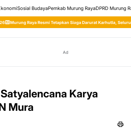
Ekonomi
Sosial Budaya
Pemkab Murung Raya
DPRD Murung R
smi Tetapkan Siaga Darurat Karhutla, Seluruh Wilayah Diminta 
Ad
Satyalencana Karya
SN Mura