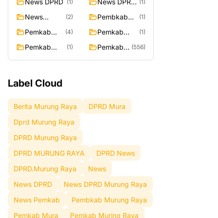
News DPRD
News DPRD
(1)
(1)
Murung
News
Pembkab
(2)
(1)
Raya
Pemkab
Murung
Pemkab
Pemkab
(4)
(1)
Raya
Mura
Muring Raya
Pemkab
Pemkab
(1)
(556)
Murung Rata
Murung
Raya
Label Cloud
Berita Murung Raya
DPRD Mura
Dprd Murung Raya
DPRD Murung Raya
DPRD MURUNG RAYA
DPRD News
DPRD.Murung Raya
News
News DPRD
News DPRD Murung Raya
News Pemkab
Pembkab Murung Raya
Pemkab Mura
Pemkab Muring Raya