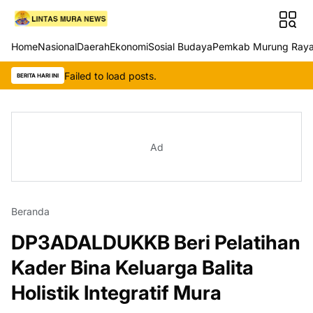
Home
Nasional
Daerah
Ekonomi
Sosial Budaya
Pemkab Murung Ray
Failed to load posts.
BERITA HARI INI
Ad
Beranda
DP3ADALDUKKB Beri Pelatihan
Kader Bina Keluarga Balita
Holistik Integratif Mura