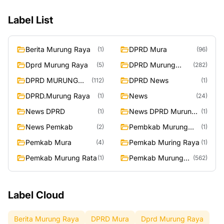
Label List
Berita Murung Raya
DPRD Mura
(1)
(96)
Dprd Murung Raya
DPRD Murung
(5)
(282)
Raya
DPRD MURUNG
DPRD News
(112)
(1)
RAYA
DPRD.Murung Raya
News
(1)
(24)
News DPRD
News DPRD Murung
(1)
(1)
Raya
News Pemkab
Pembkab Murung
(2)
(1)
Raya
Pemkab Mura
Pemkab Muring Raya
(4)
(1)
Pemkab Murung Rata
Pemkab Murung
(1)
(562)
Raya
Label Cloud
Berita Murung Raya
DPRD Mura
Dprd Murung Raya