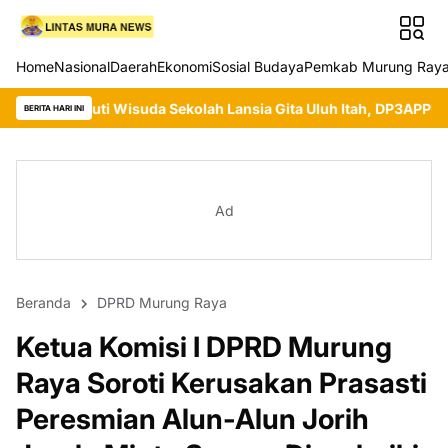
Home
Nasional
Daerah
Ekonomi
Sosial Budaya
Pemkab Murung Ray
isuda Sekolah Lansia Gita Uluh Itah, DP3APPKB Murung Raya Doron
BERITA HARI INI
Ad
Beranda
DPRD Murung Raya
Ketua Komisi I DPRD Murung
Raya Soroti Kerusakan Prasasti
Peresmian Alun-Alun Jorih