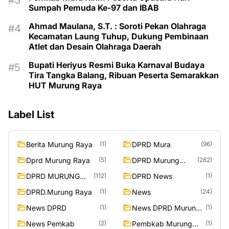
Sumpah Pemuda Ke-97 dan IBAB
Ahmad Maulana, S.T. : Soroti Pekan Olahraga
Kecamatan Laung Tuhup, Dukung Pembinaan
Atlet dan Desain Olahraga Daerah
Bupati Heriyus Resmi Buka Karnaval Budaya
Tira Tangka Balang, Ribuan Peserta Semarakkan
HUT Murung Raya
Label List
Berita Murung Raya
DPRD Mura
(1)
(96)
Dprd Murung Raya
DPRD Murung
(5)
(282)
Raya
DPRD MURUNG
DPRD News
(112)
(1)
RAYA
DPRD.Murung Raya
News
(1)
(24)
News DPRD
News DPRD Murung
(1)
(1)
Raya
News Pemkab
Pembkab Murung
(2)
(1)