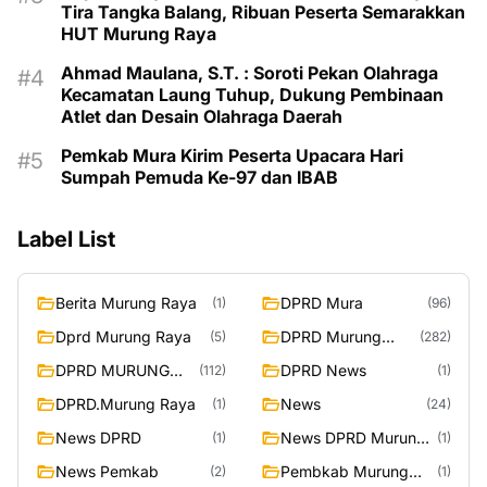
Tira Tangka Balang, Ribuan Peserta Semarakkan
HUT Murung Raya
Ahmad Maulana, S.T. : Soroti Pekan Olahraga
Kecamatan Laung Tuhup, Dukung Pembinaan
Atlet dan Desain Olahraga Daerah
Pemkab Mura Kirim Peserta Upacara Hari
Sumpah Pemuda Ke-97 dan IBAB
Label List
Berita Murung Raya
DPRD Mura
(1)
(96)
Dprd Murung Raya
DPRD Murung
(5)
(282)
Raya
DPRD MURUNG
DPRD News
(112)
(1)
RAYA
DPRD.Murung Raya
News
(1)
(24)
News DPRD
News DPRD Murung
(1)
(1)
Raya
News Pemkab
Pembkab Murung
(2)
(1)