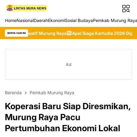
Home
Nasional
Daerah
Ekonomi
Sosial Budaya
Pemkab Murung Ray
 Murung Raya
Apel Siaga Karhutla 2026 Digelar, Pemkab Murun
BERITA HARI INI
Ad
Beranda
Pemkab Murung Raya
Koperasi Baru Siap Diresmikan,
Murung Raya Pacu
Pertumbuhan Ekonomi Lokal