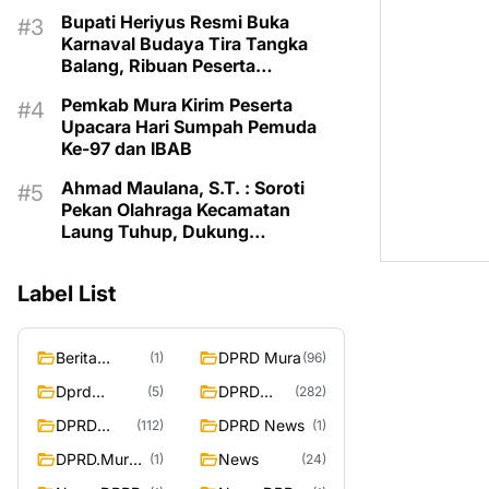
Balang 2026
Bupati Heriyus Resmi Buka
Karnaval Budaya Tira Tangka
Balang, Ribuan Peserta
Semarakkan HUT Murung Raya
Pemkab Mura Kirim Peserta
Upacara Hari Sumpah Pemuda
Ke-97 dan IBAB
Ahmad Maulana, S.T. : Soroti
Pekan Olahraga Kecamatan
Laung Tuhup, Dukung
Pembinaan Atlet dan Desain
Olahraga Daerah
Label List
Berita
DPRD Mura
(1)
(96)
Murung
Dprd
DPRD
(5)
(282)
Raya
Murung
Murung
DPRD
DPRD News
(112)
(1)
Raya
Raya
MURUNG
DPRD.Murun
News
(1)
(24)
RAYA
g Raya