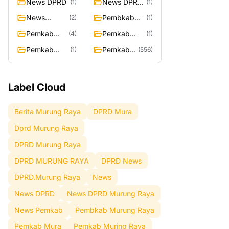
News DPRD
News DPRD
(1)
(1)
Murung
News
Pembkab
(2)
(1)
Raya
Pemkab
Murung
Pemkab
Pemkab
(4)
(1)
Raya
Mura
Muring Raya
Pemkab
Pemkab
(1)
(556)
Murung Rata
Murung
Raya
Label Cloud
Berita Murung Raya
DPRD Mura
Dprd Murung Raya
DPRD Murung Raya
DPRD MURUNG RAYA
DPRD News
DPRD.Murung Raya
News
News DPRD
News DPRD Murung Raya
News Pemkab
Pembkab Murung Raya
Pemkab Mura
Pemkab Muring Raya