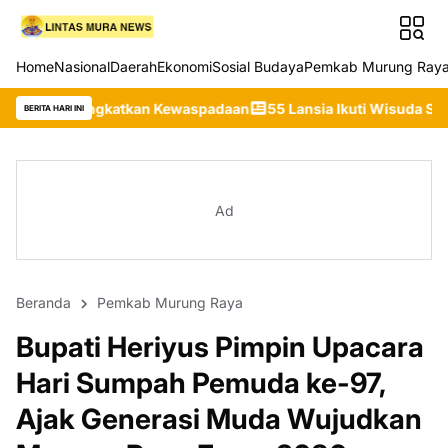
Home
Nasional
Daerah
Ekonomi
Sosial Budaya
Pemkab Murung Ray
kan Kewaspadaan
55 Lansia Ikuti Wisuda Sekolah Lansia Gita U
BERITA HARI INI
Ad
Beranda
Pemkab Murung Raya
Bupati Heriyus Pimpin Upacara
Hari Sumpah Pemuda ke-97,
Ajak Generasi Muda Wujudkan