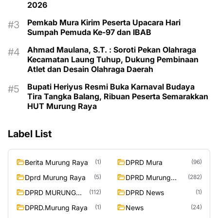
2026
Pemkab Mura Kirim Peserta Upacara Hari
Sumpah Pemuda Ke-97 dan IBAB
Ahmad Maulana, S.T. : Soroti Pekan Olahraga
Kecamatan Laung Tuhup, Dukung Pembinaan
Atlet dan Desain Olahraga Daerah
Bupati Heriyus Resmi Buka Karnaval Budaya
Tira Tangka Balang, Ribuan Peserta Semarakkan
HUT Murung Raya
Label List
Berita Murung Raya
DPRD Mura
(1)
(96)
Dprd Murung Raya
DPRD Murung
(5)
(282)
Raya
DPRD MURUNG
DPRD News
(112)
(1)
RAYA
DPRD.Murung Raya
News
(1)
(24)