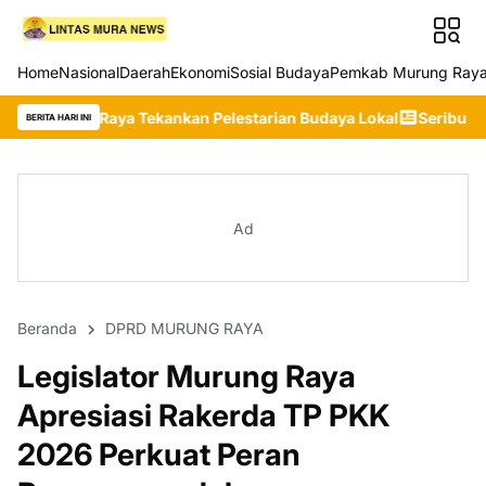
Home
Nasional
Daerah
Ekonomi
Sosial Budaya
Pemkab Murung Ray
 Tekankan Pelestarian Budaya Lokal
Seribu Riam Pertahankan Ge
BERITA HARI INI
Ad
Beranda
DPRD MURUNG RAYA
Legislator Murung Raya
Apresiasi Rakerda TP PKK
2026 Perkuat Peran