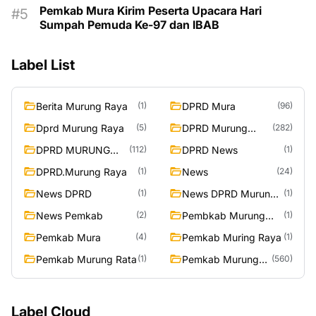
Pemkab Mura Kirim Peserta Upacara Hari
Sumpah Pemuda Ke-97 dan IBAB
Label List
Berita Murung Raya
DPRD Mura
(1)
(96)
Dprd Murung Raya
DPRD Murung
(5)
(282)
Raya
DPRD MURUNG
DPRD News
(112)
(1)
RAYA
DPRD.Murung Raya
News
(1)
(24)
News DPRD
News DPRD Murung
(1)
(1)
Raya
News Pemkab
Pembkab Murung
(2)
(1)
Raya
Pemkab Mura
Pemkab Muring Raya
(4)
(1)
Pemkab Murung Rata
Pemkab Murung
(1)
(560)
Raya
Label Cloud