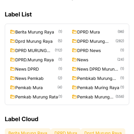
Label List
Berita Murung Raya
DPRD Mura
(1)
(96)
Dprd Murung Raya
DPRD Murung
(5)
(282)
Raya
DPRD MURUNG
DPRD News
(112)
(1)
RAYA
DPRD.Murung Raya
News
(1)
(24)
News DPRD
News DPRD Murung
(1)
(1)
Raya
News Pemkab
Pembkab Murung
(2)
(1)
Raya
Pemkab Mura
Pemkab Muring Raya
(4)
(1)
Pemkab Murung Rata
Pemkab Murung
(1)
(556)
Raya
Label Cloud
Berita Murung Raya
DPRD Mura
Dprd Murung Raya