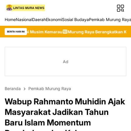
Home
Nasional
Daerah
Ekonomi
Sosial Budaya
Pemkab Murung Ray
i Musim Kemarau
Murung Raya Berangkatkan Kontingen Terbaik 
BERITA HARI INI
Ad
Beranda
Pemkab Murung Raya
Wabup Rahmanto Muhidin Ajak
Masyarakat Jadikan Tahun
Baru Islam Momentum