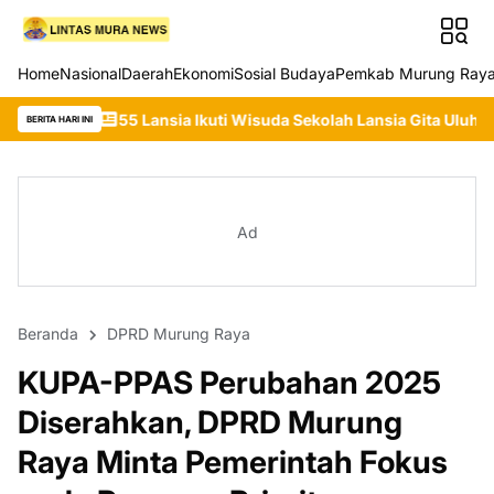
Home
Nasional
Daerah
Ekonomi
Sosial Budaya
Pemkab Murung Ray
Lansia Ikuti Wisuda Sekolah Lansia Gita Uluh Itah, DP3APPKB Mur
BERITA HARI INI
Ad
Beranda
DPRD Murung Raya
KUPA-PPAS Perubahan 2025
Diserahkan, DPRD Murung
Raya Minta Pemerintah Fokus