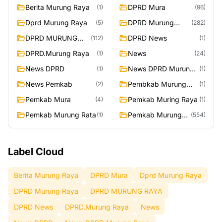
Berita Murung Raya
DPRD Mura
(1)
(96)
Dprd Murung Raya
DPRD Murung
(5)
(282)
Raya
DPRD MURUNG
DPRD News
(112)
(1)
RAYA
DPRD.Murung Raya
News
(1)
(24)
News DPRD
News DPRD Murung
(1)
(1)
Raya
News Pemkab
Pembkab Murung
(2)
(1)
Raya
Pemkab Mura
Pemkab Muring Raya
(4)
(1)
Pemkab Murung Rata
Pemkab Murung
(1)
(554)
Raya
Label Cloud
Berita Murung Raya
DPRD Mura
Dprd Murung Raya
DPRD Murung Raya
DPRD MURUNG RAYA
DPRD News
DPRD.Murung Raya
News