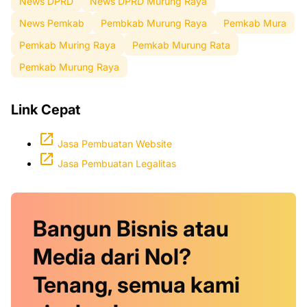
News DPRD
News DPRD Murung Raya
News Pemkab
Pembkab Murung Raya
Pemkab Mura
Pemkab Muring Raya
Pemkab Murung Rata
Pemkab Murung Raya
Link Cepat
Jasa Pembuatan Website
Jasa Pembuatan Legalitas
Bangun Bisnis atau
Media dari Nol?
Tenang, semua kami