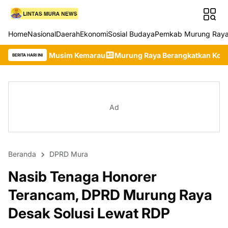
Home
Nasional
Daerah
Ekonomi
Sosial Budaya
Pemkab Murung Ray
 Kemarau
Murung Raya Berangkatkan Kontingen Terbaik ke Jambo
BERITA HARI INI
Ad
Beranda
DPRD Mura
Nasib Tenaga Honorer
Terancam, DPRD Murung Raya
Desak Solusi Lewat RDP