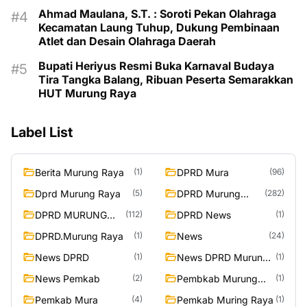
Ahmad Maulana, S.T. : Soroti Pekan Olahraga
Kecamatan Laung Tuhup, Dukung Pembinaan
Atlet dan Desain Olahraga Daerah
Bupati Heriyus Resmi Buka Karnaval Budaya
Tira Tangka Balang, Ribuan Peserta Semarakkan
HUT Murung Raya
Label List
Berita Murung Raya
DPRD Mura
(1)
(96)
Dprd Murung Raya
DPRD Murung
(5)
(282)
Raya
DPRD MURUNG
DPRD News
(112)
(1)
RAYA
DPRD.Murung Raya
News
(1)
(24)
News DPRD
News DPRD Murung
(1)
(1)
Raya
News Pemkab
Pembkab Murung
(2)
(1)
Raya
Pemkab Mura
Pemkab Muring Raya
(4)
(1)