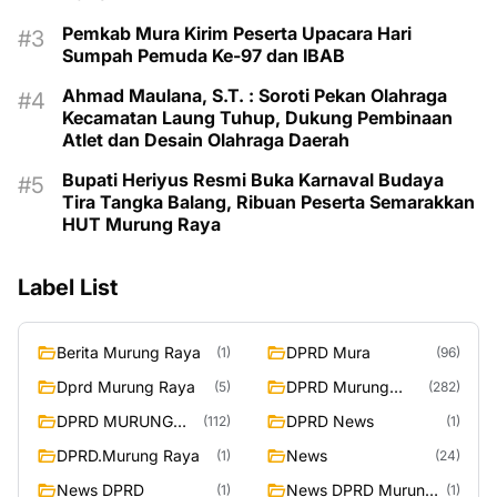
Pemkab Mura Kirim Peserta Upacara Hari
Sumpah Pemuda Ke-97 dan IBAB
Ahmad Maulana, S.T. : Soroti Pekan Olahraga
Kecamatan Laung Tuhup, Dukung Pembinaan
Atlet dan Desain Olahraga Daerah
Bupati Heriyus Resmi Buka Karnaval Budaya
Tira Tangka Balang, Ribuan Peserta Semarakkan
HUT Murung Raya
Label List
Berita Murung Raya
DPRD Mura
(1)
(96)
Dprd Murung Raya
DPRD Murung
(5)
(282)
Raya
DPRD MURUNG
DPRD News
(112)
(1)
RAYA
DPRD.Murung Raya
News
(1)
(24)
News DPRD
News DPRD Murung
(1)
(1)