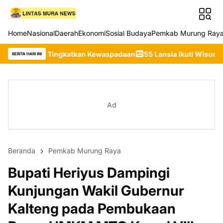
Home
Nasional
Daerah
Ekonomi
Sosial Budaya
Pemkab Murung Ray
gkatkan Kewaspadaan
55 Lansia Ikuti Wisuda Sekolah Lansia Git
BERITA HARI INI
Ad
Beranda
Pemkab Murung Raya
Bupati Heriyus Dampingi
Kunjungan Wakil Gubernur
Kalteng pada Pembukaan