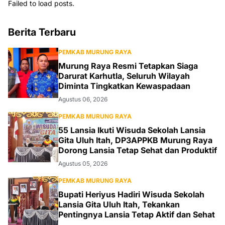
Failed to load posts.
Berita Terbaru
PEMKAB MURUNG RAYA
Murung Raya Resmi Tetapkan Siaga
Darurat Karhutla, Seluruh Wilayah
Diminta Tingkatkan Kewaspadaan
Agustus 06, 2026
PEMKAB MURUNG RAYA
55 Lansia Ikuti Wisuda Sekolah Lansia
Gita Uluh Itah, DP3APPKB Murung Raya
Dorong Lansia Tetap Sehat dan Produktif
Agustus 05, 2026
PEMKAB MURUNG RAYA
Bupati Heriyus Hadiri Wisuda Sekolah
Lansia Gita Uluh Itah, Tekankan
Pentingnya Lansia Tetap Aktif dan Sehat