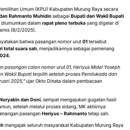
Pemilihan Umum (KPU) Kabupaten Murung Raya secara
 dan Rahmanto Muhidin
sebagai
Bupati dan Wakil Bupati
ni diumumkan dalam
rapat pleno terbuka
yang digelar di
mis (6/2/2025).
nyatakan bahwa pasangan nomor urut
01
tersebut
i total suara sah
, menjadikannya sebagai pemenang
2024
.
pasangan calon nomor urut 01, Heriyus Midel Yoseph
 Wakil Bupati terpilih setelah proses Pemilukada dan
uari 2025,"
ujar Okto Dinata dalam pembacaan
 Nuryakin dan Doni
, sempat mengajukan gugatan hasil
amun, setelah melalui proses sidang, MK akhirnya
menangan pasangan
Heriyus – Rahmanto
tetap sah.
ph
mengajak seluruh masyarakat Kabupaten Murung Raya