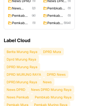
News DPRD
News DPRD
(1)
(1)
Murung
News
Pembkab
(2)
(1)
Raya
Pemkab
Murung
Pemkab
Pemkab
(4)
(1)
Raya
Mura
Muring Raya
Pemkab
Pemkab
(1)
(554)
Murung Rata
Murung
Raya
Label Cloud
Berita Murung Raya
DPRD Mura
Dprd Murung Raya
DPRD Murung Raya
DPRD MURUNG RAYA
DPRD News
DPRD.Murung Raya
News
News DPRD
News DPRD Murung Raya
News Pemkab
Pembkab Murung Raya
Pemkab Mura
Pemkab Muring Raya