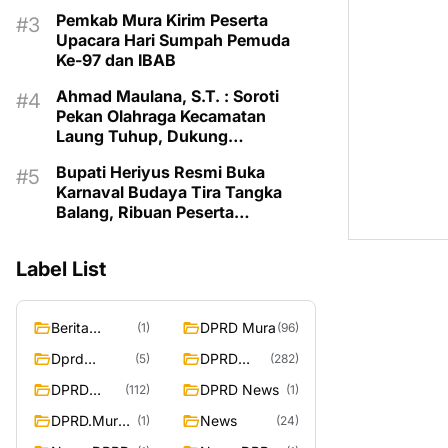
Balang 2026
Pemkab Mura Kirim Peserta
Upacara Hari Sumpah Pemuda
Ke-97 dan IBAB
Ahmad Maulana, S.T. : Soroti
Pekan Olahraga Kecamatan
Laung Tuhup, Dukung
Pembinaan Atlet dan Desain
Bupati Heriyus Resmi Buka
Olahraga Daerah
Karnaval Budaya Tira Tangka
Balang, Ribuan Peserta
Semarakkan HUT Murung Raya
Label List
Berita
DPRD Mura
(1)
(96)
Murung
Dprd
DPRD
(5)
(282)
Raya
Murung
Murung
DPRD
DPRD News
(112)
(1)
Raya
Raya
MURUNG
DPRD.Murun
News
(1)
(24)
RAYA
g Raya