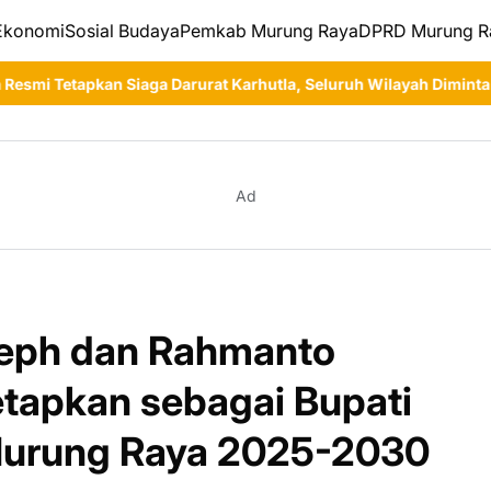
Ekonomi
Sosial Budaya
Pemkab Murung Raya
DPRD Murung R
 Darurat Karhutla, Seluruh Wilayah Diminta Tingkatkan Kewaspa
Ad
seph dan Rahmanto
etapkan sebagai Bupati
 Murung Raya 2025-2030