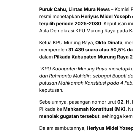
Puruk Cahu, Lintas Mura News
– Komisi 
resmi menetapkan
Heriyus Midel Yoseph
terpilih periode 2025-2030
. Keputusan i
Aula Demokrasi KPU Murung Raya pada Ka
Ketua KPU Murung Raya,
Okto Dinata
, me
memperoleh
31.439 suara atau 50,5% dar
dalam
Pilkada Kabupaten Murung Raya 
"KPU Kabupaten Murung Raya menetapkan 
dan Rahmanto Muhidin, sebagai Bupati dan
putusan Mahkamah Konstitusi pada 4 Febr
keputusan.
Sebelumnya, pasangan nomor urut
02
,
H.
Pilkada ke
Mahkamah Konstitusi (MK)
. N
menolak gugatan tersebut
, sehingga ke
Dalam sambutannya,
Heriyus Midel Yose