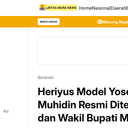
Home
Nasional
Daerah
Murung Raya Resmi Tetapkan Siaga
BERITA HARI INI
Beranda
Heriyus Model Yo
Muhidin Resmi Dit
Ad
dan Wakil Bupati