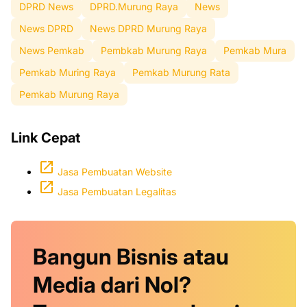
DPRD News
DPRD.Murung Raya
News
News DPRD
News DPRD Murung Raya
News Pemkab
Pembkab Murung Raya
Pemkab Mura
Pemkab Muring Raya
Pemkab Murung Rata
Pemkab Murung Raya
Link Cepat
Jasa Pembuatan Website
Jasa Pembuatan Legalitas
Bangun Bisnis atau
Media dari Nol?