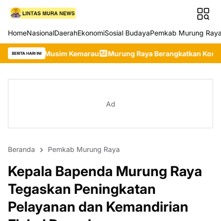
Home
Nasional
Daerah
Ekonomi
Sosial Budaya
Pemkab Murung Ray
im Kemarau
Murung Raya Berangkatkan Kontingen Terbaik ke Jam
BERITA HARI INI
Ad
Beranda
Pemkab Murung Raya
Kepala Bapenda Murung Raya
Tegaskan Peningkatan
Pelayanan dan Kemandirian