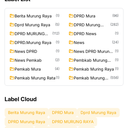
Berita Murung Raya
DPRD Mura
(1)
(96)
Dprd Murung Raya
DPRD Murung
(5)
(282)
Raya
DPRD MURUNG
DPRD News
(112)
(1)
RAYA
DPRD.Murung Raya
News
(1)
(24)
News DPRD
News DPRD Murung
(1)
(1)
Raya
News Pemkab
Pembkab Murung
(2)
(1)
Raya
Pemkab Mura
Pemkab Muring Raya
(4)
(1)
Pemkab Murung Rata
Pemkab Murung
(1)
(556)
Raya
Label Cloud
Berita Murung Raya
DPRD Mura
Dprd Murung Raya
DPRD Murung Raya
DPRD MURUNG RAYA