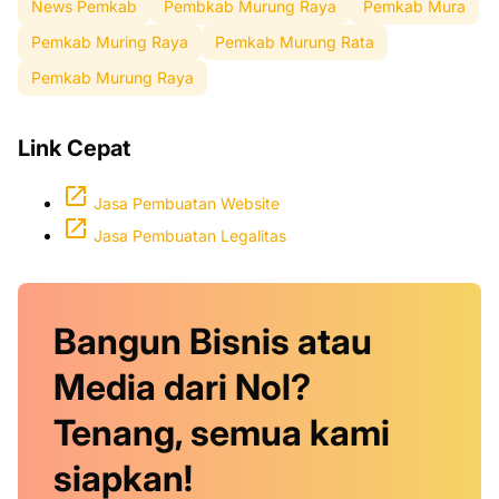
News Pemkab
Pembkab Murung Raya
Pemkab Mura
Pemkab Muring Raya
Pemkab Murung Rata
Pemkab Murung Raya
Link Cepat
Jasa Pembuatan Website
Jasa Pembuatan Legalitas
Bangun Bisnis atau
Media dari Nol?
Tenang, semua kami
siapkan!