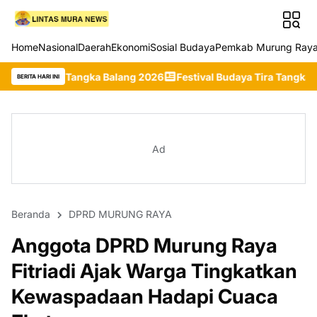
Home
Nasional
Daerah
Ekonomi
Sosial Budaya
Pemkab Murung Ray
gka Balang 2026
Festival Budaya Tira Tangka Balang 2026 Resmi
BERITA HARI INI
Ad
Beranda
DPRD MURUNG RAYA
Anggota DPRD Murung Raya
Fitriadi Ajak Warga Tingkatkan
Kewaspadaan Hadapi Cuaca