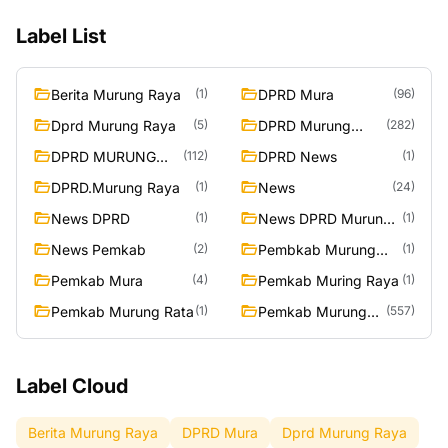
Label List
Berita Murung Raya
DPRD Mura
(1)
(96)
Dprd Murung Raya
DPRD Murung
(5)
(282)
Raya
DPRD MURUNG
DPRD News
(112)
(1)
RAYA
DPRD.Murung Raya
News
(1)
(24)
News DPRD
News DPRD Murung
(1)
(1)
Raya
News Pemkab
Pembkab Murung
(2)
(1)
Raya
Pemkab Mura
Pemkab Muring Raya
(4)
(1)
Pemkab Murung Rata
Pemkab Murung
(1)
(557)
Raya
Label Cloud
Berita Murung Raya
DPRD Mura
Dprd Murung Raya