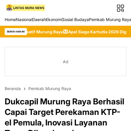
Home
Nasional
Daerah
Ekonomi
Sosial Budaya
Pemkab Murung Ray
f Murung Raya
Apel Siaga Karhutla 2026 Digelar, Pemkab Muru
BERITA HARI INI
Ad
Beranda
Pemkab Murung Raya
Dukcapil Murung Raya Berhasil
Capai Target Perekaman KTP-
el Pemula, Inovasi Layanan